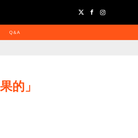
X
Facebook
Instagram
Q＆A
果的」