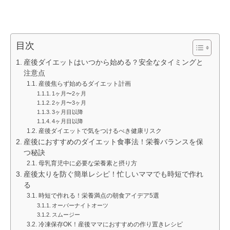
目次
産後ダイエットはいつから始める？安全なタイミングと
注意点
産後焦らず始めるダイエット計画
1ヶ月〜2ヶ月
2ヶ月〜3ヶ月
3ヶ月目以降
4ヶ月目以降
産後ダイエットで気をつけるべき健康リスク
産後におすすめのダイエット食事法！栄養バランスを保
つ秘訣
母乳育児中に必要な栄養素と摂り方
産後太りを防ぐ簡単レシピ！忙しいママでも時短で作れ
る
時短で作れる！栄養満点の朝食アイデア5選
オーバーナイトオーツ
スムージー
冷凍保存OK！産後ママにおすすめの作り置きレシピ