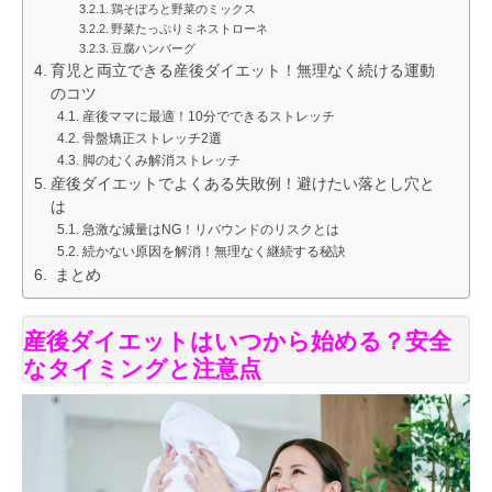
鶏そぼろと野菜のミックス
野菜たっぷりミネストローネ
豆腐ハンバーグ
育児と両立できる産後ダイエット！無理なく続ける運動
のコツ
産後ママに最適！10分でできるストレッチ
骨盤矯正ストレッチ2選
脚のむくみ解消ストレッチ
産後ダイエットでよくある失敗例！避けたい落とし穴と
は
急激な減量はNG！リバウンドのリスクとは
続かない原因を解消！無理なく継続する秘訣
まとめ
産後ダイエットはいつから始める？安全
なタイミングと注意点