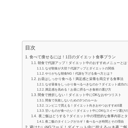
目次
食べて痩せるには！1日のダイエット食事プラン
朝食で代謝アップ！ダイエット中のおすすめメニューとは
なぜ朝食が大切？代謝アップとダイエットの関係
やりがちな朝食NG！代謝を下げる食べ方とは？
お昼はしっかり食べる！満足感と栄養を両立する食事法
なぜ昼食をしっかり食べるべきなのか？ダイエット成功の
満足感を高める！お昼に摂るべき食材の選び方
間食で挫折しない！ダイエット中にOKなおやつリスト
間食で失敗しないための3つのルール
コンビニで買える！ダイエット向きおやつおすすめ5選
甘いものが食べたい！ダイエット中にOKなスイーツ選び
夜ご飯はどうする？ダイエット中の理想的な食事内容とタ
夜ご飯のタイミングがカギ！食べるべき時間とその理由
避けたいNGフード！ダイエット中に控えるべき夜ご飯