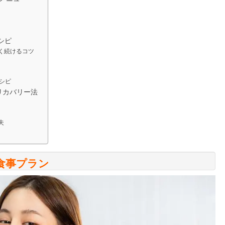
シピ
く続けるコツ
シピ
リカバリー法
夫
食事プラン