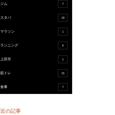
ジム
7
スタバ
18
マラソン
1
ランニング
6
上田市
1
筋トレ
15
食事
7
最近の記事