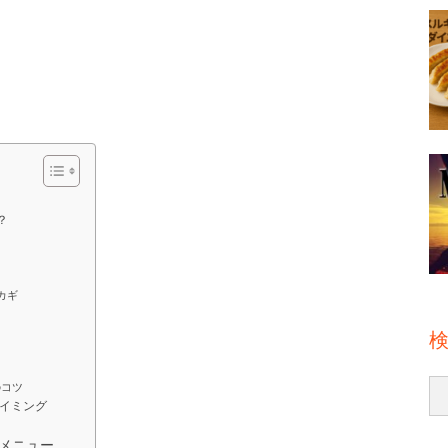
？
カギ
のコツ
イミング
メニュー